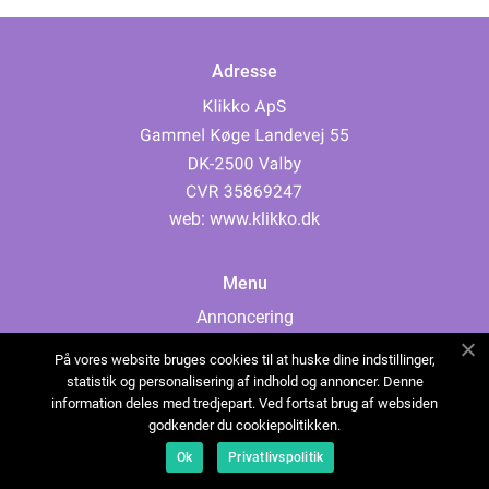
Adresse
web:
www.klikko.dk
Menu
Annoncering
Om os
På vores website bruges cookies til at huske dine indstillinger,
Cookies
statistik og personalisering af indhold og annoncer. Denne
information deles med tredjepart. Ved fortsat brug af websiden
Kontakt os
godkender du cookiepolitikken.
Sitemap
Ok
Privatlivspolitik