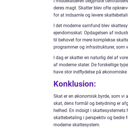
I middelalderen begyndte centralisere
deres magt. Skatter blev ofte opkræve
for at indsamle og levere skattebetali
I det moderne samfund blev skattesy
ejendomsskat. Opdagelsen af industri
til behovet for mere komplekse skattes
programmer og infrastrukturer, som 
I dag er skatter en naturlig del af vo
af moderne stater. De forskellige type
have stor indflydelse på økonomiske b
Konklusion:
Skat er en økonomisk byrde, som vi al
skat, dens formål og betydning er a
helhed. En indsigt i skattesystemets 
skattebetaling i perspektiv og bedre 
moderne skattesystem.