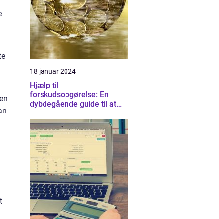
e
te
18 januar 2024
Hjælp til
forskudsopgørelse: En
gen
dybdegående guide til at
kan
forstå og optimere dine
skatteforhold
t