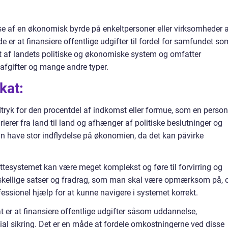
e af en økonomisk byrde på enkeltpersoner eller virksomheder 
 er at finansiere offentlige udgifter til fordel for samfundet so
t af landets politiske og økonomiske system og omfatter
fgifter og mange andre typer.
kat:
udtryk for den procentdel af indkomst eller formue, som en person
arierer fra land til land og afhænger af politiske beslutninger og
n have stor indflydelse på økonomien, da det kan påvirke
tesystemet kan være meget komplekst og føre til forvirring og
orskellige satser og fradrag, som man skal være opmærksom på, 
essionel hjælp for at kunne navigere i systemet korrekt.
 er at finansiere offentlige udgifter såsom uddannelse,
al sikring. Det er en måde at fordele omkostningerne ved disse