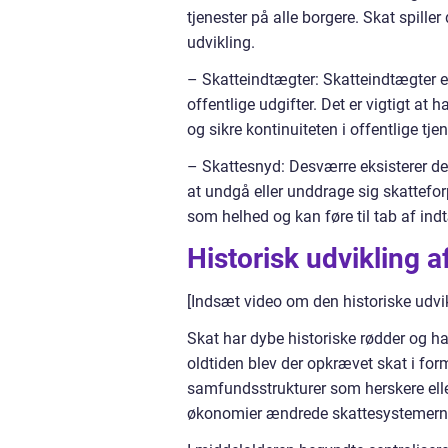
tjenester på alle borgere. Skat spill
udvikling.
– Skatteindtægter: Skatteindtægter er
offentlige udgifter. Det er vigtigt at 
og sikre kontinuiteten i offentlige tj
– Skattesnyd: Desværre eksisterer de
at undgå eller unddrage sig skattefor
som helhed og kan føre til tab af ind
Historisk udvikling a
[Indsæt video om den historiske udvik
Skat har dybe historiske rødder og har
oldtiden blev der opkrævet skat i form 
samfundsstrukturer som herskere eller
økonomier ændrede skattesystemerne