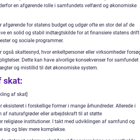
er derfor en afgørende rolle i samfundets velfærd og økonomiske
 afgørende for statens budget og udgør ofte en stor del af de
have en solid og stabil indtægtskilde for at finansiere statens drift
enester og sociale programmer.
r også skattesnyd, hvor enkeltpersoner eller virksomheder forsø
pligtelser. Dette kan have alvorlige konsekvenser for samfundet
tægter og mistillid til det økonomiske system.
f skat:
ling af skat]
 eksisteret i forskellige former i mange århundreder. Allerede i
af naturafgrøder eller arbejdskraft til at støtte
 religiøse institutioner. I takt med udviklingen af samfund og
 sig og blev mere komplekse.