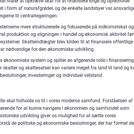
de stater at opkræve skat for at finansiere krige og opretholde
t i form af naturafgrøder, og de enkelte landsbyer var ansvarlig
ngerne til centralregeringen.
stemerne mere strukturerede og fokuserede på indkomstskat og
el produktion og stigningen i handel og økonomisk aktivitet før
ystemer. Skatteindtægter blev kilden til at finansiere offentlige
var nødvendige for den økonomiske udvikling.
res økonomiske system og spiller en afgørende rolle i finansierin
r skatter og skattesatser kan variere meget fra land til land og 
eslutninger, investeringer og individuel velstand.
le skal forholde os til i vores moderne samfund. Forståelsen af
fgørende for at kunne navigere i økonomien og samfundet som
historiske udvikling giver os mulighed for at sætte vores
forstå de politiske og økonomiske beslutninger, der har formet de