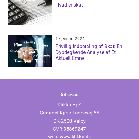
Hvad er skat
17 januar 2024
Frivillig Indbetaling af Skat: En
Dybdegående Analyse af Et
Aktuelt Emne
Adresse
web:
www.klikko.dk