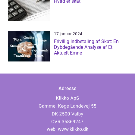
Hvad er skat
17 januar 2024
Frivillig Indbetaling af Skat: En
Dybdegående Analyse af Et
Aktuelt Emne
Adresse
web:
www.klikko.dk