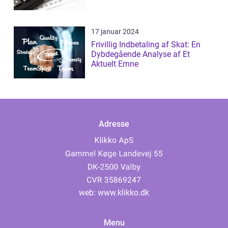
17 januar 2024
Frivillig Indbetaling af Skat: En
Dybdegående Analyse af Et
Aktuelt Emne
Adresse
web:
www.klikko.dk
Menu