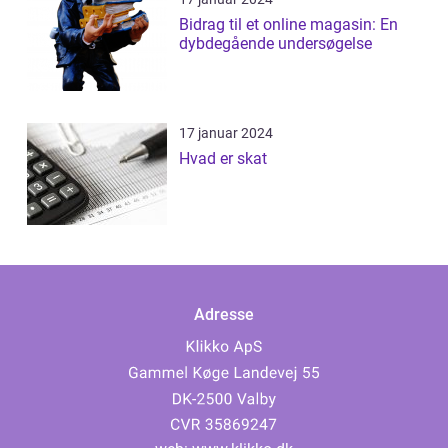
Bidrag til et online magasin: En
dybdegående undersøgelse
17 januar 2024
Hvad er skat
Adresse