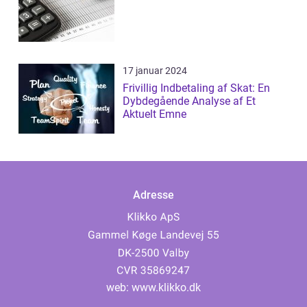
17 januar 2024
Frivillig Indbetaling af Skat: En
Dybdegående Analyse af Et
Aktuelt Emne
Adresse
web:
www.klikko.dk