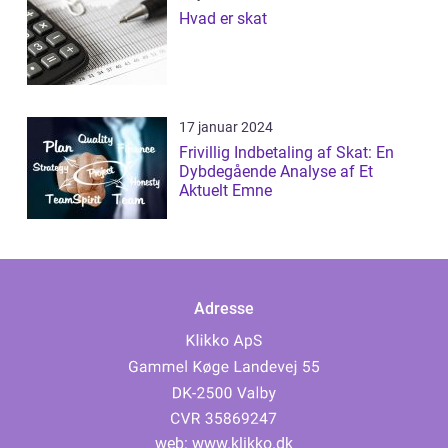
Hvad er skat
17 januar 2024
Frivillig Indbetaling af Skat: En
Dybdegående Analyse af Et
Aktuelt Emne
Adresse
web:
www.klikko.dk