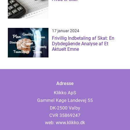
17 januar 2024
Frivillig Indbetaling af Skat: En
Dybdegående Analyse af Et
Aktuelt Emne
Adresse
web:
www.klikko.dk