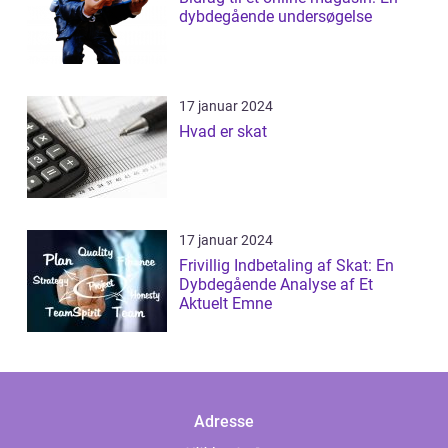
dybdegående undersøgelse
17 januar 2024
Hvad er skat
17 januar 2024
Frivillig Indbetaling af Skat: En
Dybdegående Analyse af Et
Aktuelt Emne
Adresse