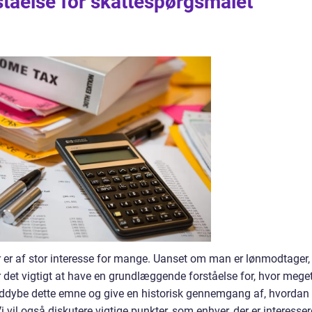
tåelse for skattespørgsmålet
 er af stor interesse for mange. Uanset om man er lønmodtager,
r det vigtigt at have en grundlæggende forståelse for, hvor mege
l uddybe dette emne og give en historisk gennemgang af, hvordan
i vil også diskutere vigtige punkter, som enhver, der er interessere