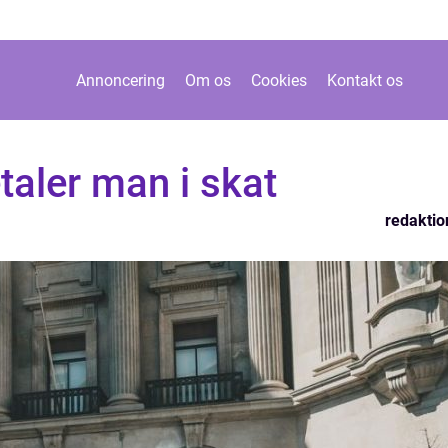
Annoncering
Om os
Cookies
Kontakt os
aler man i skat
redaktio