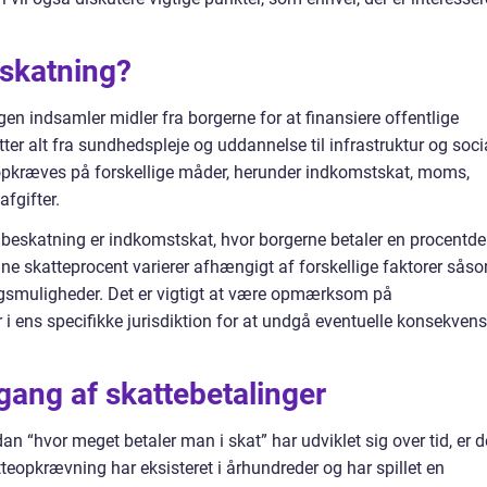
skatning?
gen indsamler midler fra borgerne for at finansiere offentlige
er alt fra sundhedspleje og uddannelse til infrastruktur og soci
pkræves på forskellige måder, herunder indkomstskat, moms,
fgifter.
 beskatning er indkomstskat, hvor borgerne betaler en procentde
enne skatteprocent varierer afhængigt af forskellige faktorer sås
agsmuligheder. Det er vigtigt at være opmærksom på
i ens specifikke jurisdiktion for at undgå eventuelle konsekvens
ang af skattebetalinger
dan “hvor meget betaler man i skat” har udviklet sig over tid, er d
atteopkrævning har eksisteret i århundreder og har spillet en