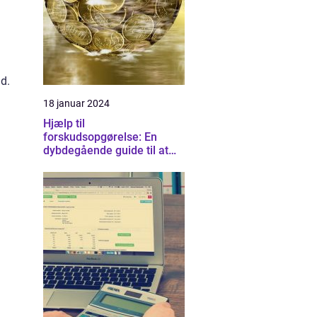
d.
18 januar 2024
Hjælp til
forskudsopgørelse: En
dybdegående guide til at
forstå og optimere dine
skatteforhold