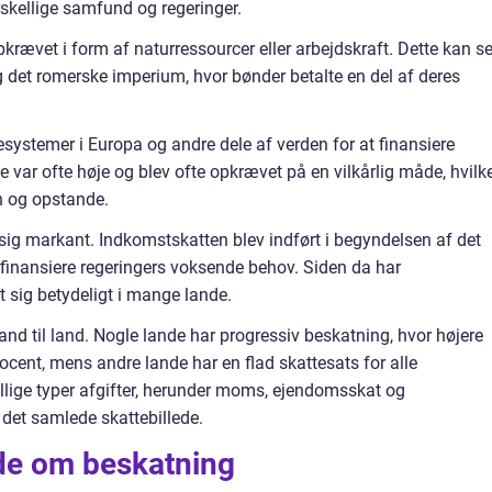
orskellige samfund og regeringer.
opkrævet i form af naturressourcer eller arbejdskraft. Dette kan se
det romerske imperium, hvor bønder betalte en del af deres
tesystemer i Europa og andre dele af verden for at finansiere
e var ofte høje og blev ofte opkrævet på en vilkårlig måde, hvilk
en og opstande.
sig markant. Indkomstskatten blev indført i begyndelsen af det
inansiere regeringers voksende behov. Siden da har
 sig betydeligt i mange lande.
land til land. Nogle lande har progressiv beskatning, hvor højere
ocent, mens andre lande har en flad skattesats for alle
llige typer afgifter, herunder moms, ejendomsskat og
 i det samlede skattebillede.
ide om beskatning