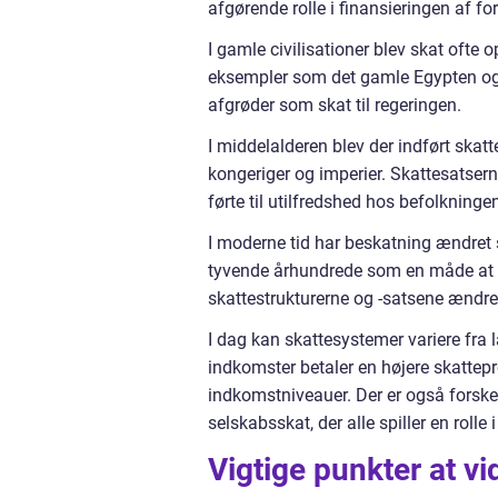
afgørende rolle i finansieringen af f
I gamle civilisationer blev skat ofte 
eksempler som det gamle Egypten og 
afgrøder som skat til regeringen.
I middelalderen blev der indført skat
kongeriger og imperier. Skattesatsern
førte til utilfredshed hos befolkning
I moderne tid har beskatning ændret 
tyvende århundrede som en måde at f
skattestrukturerne og -satsene ændret
I dag kan skattesystemer variere fra 
indkomster betaler en højere skattepr
indkomstniveauer. Der er også forske
selskabsskat, der alle spiller en rolle
Vigtige punkter at v