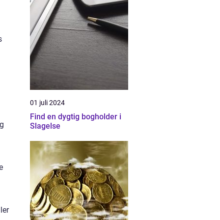
s
01 juli 2024
Find en dygtig bogholder i
og
Slagelse
e
ler