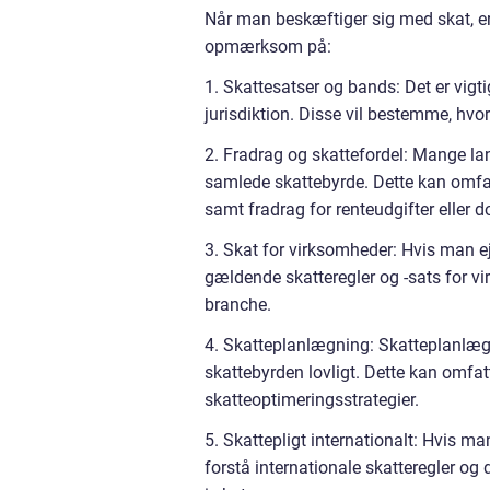
Når man beskæftiger sig med skat, er
opmærksom på:
1. Skattesatser og bands: Det er vigti
jurisdiktion. Disse vil bestemme, hv
2. Fradrag og skattefordel: Mange lan
samlede skattebyrde. Dette kan omfat
samt fradrag for renteudgifter eller 
3. Skat for virksomheder: Hvis man e
gældende skatteregler og -sats for v
branche.
4. Skatteplanlægning: Skatteplanlægn
skattebyrden lovligt. Dette kan omfatt
skatteoptimeringsstrategier.
5. Skattepligt internationalt: Hvis man
forstå internationale skatteregler og