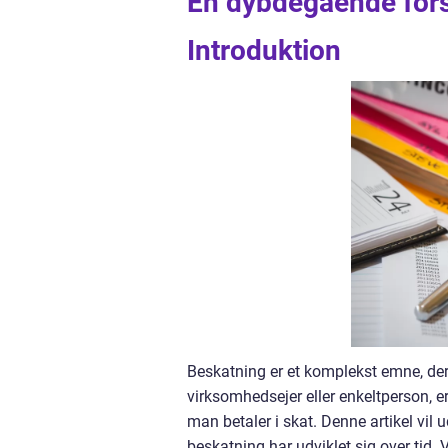
En dybdegående fors
Introduktion
Beskatning er et komplekst emne, der
virksomhedsejer eller enkeltperson, e
man betaler i skat. Denne artikel vi
beskatning har udviklet sig over tid. V