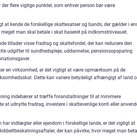
 der flere vigtige punkter, som enhver person bør være
gt at kende de forskellige skattesatser og bands, der gælder i en
or meget man skal betale i skat baseret på indkomstniveauet.
de tillader visse fradrag og skattefordel, der kan reducere den
te udgifter til sundhedspleje, uddannelse, pensionsopsparing
donationsgaver.
jer en virksomhed, er det vigtigt at være opmærksom på de
irksomhedsskat. Dette kan variere betydeligt afhængigt af land 
ing indebærer at træffe foranstaltninger til at minimere
e at udnytte fradrag, investere i skattevenlige konti eller anvend
 har indtægter eller ejendom i forskellige lande, er det vigtigt at
 dobbeltbeskatningsaftaler, der kan påvirke, hvor meget man beta