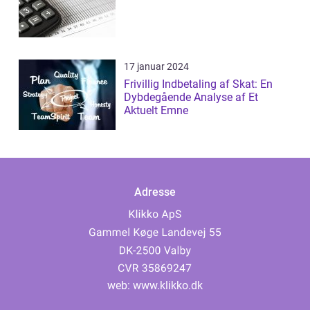
17 januar 2024
Frivillig Indbetaling af Skat: En
Dybdegående Analyse af Et
Aktuelt Emne
Adresse
web:
www.klikko.dk