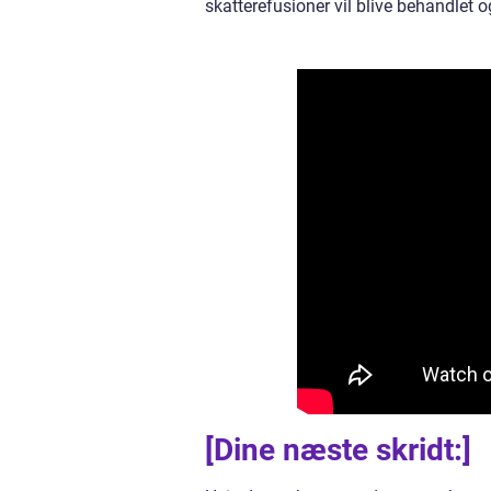
skatterefusioner vil blive behandlet o
[Dine næste skridt:]