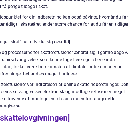
t få penge tilbage i skat.
Tidspunktet for din indberetning kan også påvirke, hvornår du får
r tidligt i skatteåret, er der større chance for, at du får en tidlige
e i skat” har udviklet sig over tid]
 og processerne for skatterefusioner ændret sig. I gamle dage v
papirselvangivelse, som kunne tage flere uger eller endda
i dag, takket være fremkomsten af digitale indberetninger og
afregninger behandles meget hurtigere.
tterefusioner var indførelsen af online skatteindberetninger. Det
e deres selvangivelser elektronisk og modtage refusioner meget
dere forvente at modtage en refusion inden for få uger efter
vangivelse.
 skattelovgivningen]