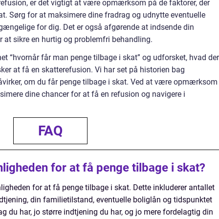
efusion, er det vigtigt at være opmærksom på de faktorer, der
kat. Sørg for at maksimere dine fradrag og udnytte eventuelle
r tilgængelige for dig. Det er også afgørende at indsende din
or at sikre en hurtig og problemfri behandling.
net “hvornår får man penge tilbage i skat” og udforsket, hvad der
sker at få en skatterefusion. Vi har set på historien bag
 påvirker, om du får penge tilbage i skat. Ved at være opmærksom
imere dine chancer for at få en refusion og navigere i
FAQ
igheden for at få penge tilbage i skat?
igheden for at få penge tilbage i skat. Dette inkluderer antallet
dtjening, din familietilstand, eventuelle boliglån og tidspunktet
ag du har, jo større indtjening du har, og jo mere fordelagtig din