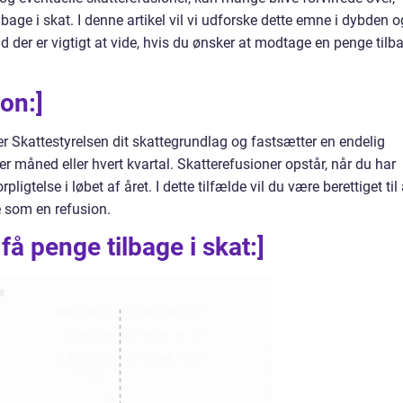
age i skat. I denne artikel vil vi udforske dette emne i dybden o
vad der er vigtigt at vide, hvis du ønsker at modtage en penge tilb
on:]
ner Skattestyrelsen dit skattegrundlag og fastsætter en endelig
er måned eller hvert kvartal. Skatterefusioner opstår, når du har
ligtelse i løbet af året. I dette tilfælde vil du være berettiget til 
e som en refusion.
få penge tilbage i skat:]