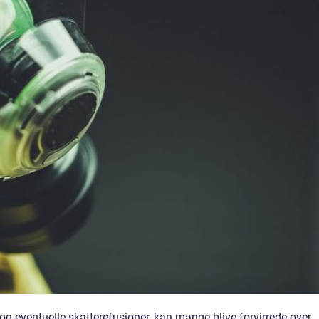
og eventuelle skatterefusioner, kan mange blive forvirrede over,