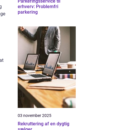
Parkeringsservice til
g
erhverv: Problemfri
parkering
age
at
03 november 2025
Rekruttering af en dygtig
sælger