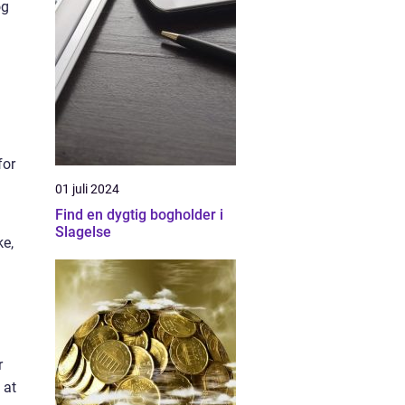
og
for
01 juli 2024
Find en dygtig bogholder i
Slagelse
ke,
r
 at