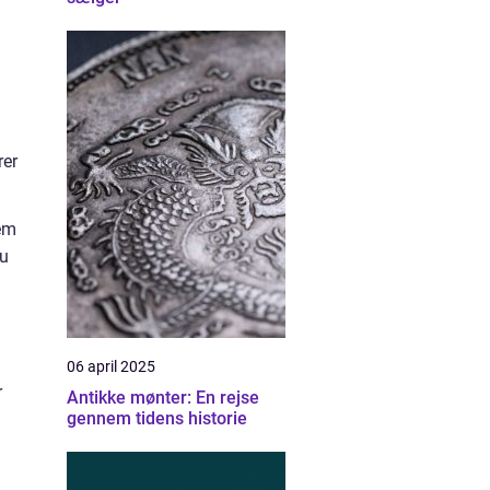
rer
lem
du
06 april 2025
r
Antikke mønter: En rejse
gennem tidens historie