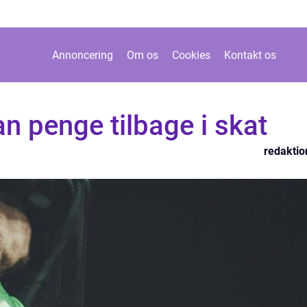
Annoncering
Om os
Cookies
Kontakt os
n penge tilbage i skat
redaktio