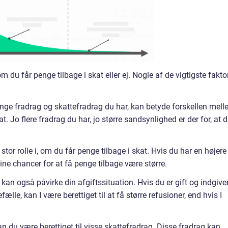
 om du får penge tilbage i skat eller ej. Nogle af de vigtigste fakto
nge fradrag og skattefradrag du har, kan betyde forskellen mel
at. Jo flere fradrag du har, jo større sandsynlighed er der for, at 
n stor rolle i, om du får penge tilbage i skat. Hvis du har en højere
 dine chancer for at få penge tilbage være større.
d kan også påvirke din afgiftssituation. Hvis du er gift og indgive
lle, kan I være berettiget til at få større refusioner, end hvis I
kan du være berettiget til visse skattefradrag. Disse fradrag kan