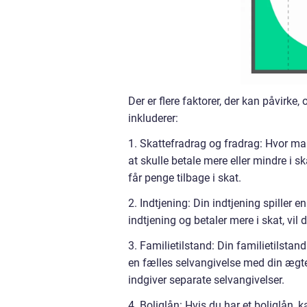
Der er flere faktorer, der kan påvirke,
inkluderer:
1. Skattefradrag og fradrag: Hvor ma
at skulle betale mere eller mindre i sk
får penge tilbage i skat.
2. Indtjening: Din indtjening spiller e
indtjening og betaler mere i skat, vil
3. Familietilstand: Din familietilstan
en fælles selvangivelse med din ægtefæ
indgiver separate selvangivelser.
4. Boliglån: Hvis du har et boliglån, 