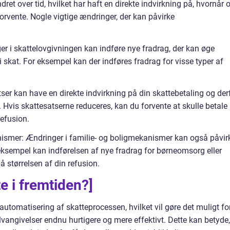
et over tid, hvilket har haft en direkte indvirkning på, hvornår 
rvente. Nogle vigtige ændringer, der kan påvirke
ger i skattelovgivningen kan indføre nye fradrag, der kan øge
i skat. For eksempel kan der indføres fradrag for visse typer af
tser kan have en direkte indvirkning på din skattebetaling og der
. Hvis skattesatserne reduceres, kan du forvente at skulle betale
refusion.
nismer: Ændringer i familie- og boligmekanismer kan også påvir
 eksempel kan indførelsen af nye fradrag for børneomsorg eller
å størrelsen af din refusion.
e i fremtiden?]
 automatisering af skatteprocessen, hvilket vil gøre det muligt fo
angivelser endnu hurtigere og mere effektivt. Dette kan betyde,