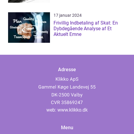
17 januar 2024
Frivillig Indbetaling af Skat: En
Dybdegående Analyse af Et
Aktuelt Emne
Adresse
web:
www.klikko.dk
Menu