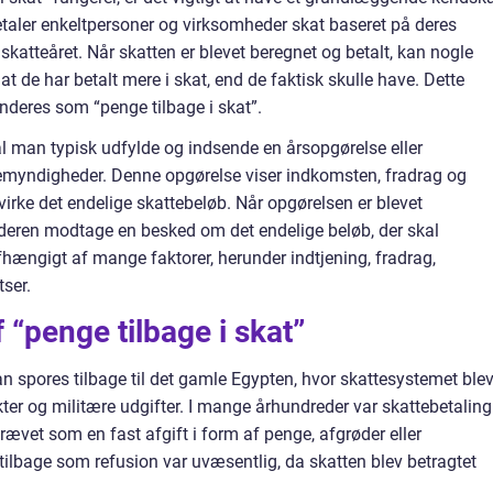
 betaler enkeltpersoner og virksomheder skat baseret på deres
skatteåret. Når skatten er blevet beregnet og betalt, kan nogle
de har betalt mere i skat, end de faktisk skulle have. Dette
nderes som “penge tilbage i skat”.
al man typisk udfylde og indsende en årsopgørelse eller
ttemyndigheder. Denne opgørelse viser indkomsten, fradrag og
virke det endelige skattebeløb. Når opgørelsen er blevet
deren modtage en besked om det endelige beløb, der skal
fhængigt af mange faktorer, herunder indtjening, fradrag,
ser.
f “penge tilbage i skat”
an spores tilbage til det gamle Egypten, hvor skattesystemet ble
jekter og militære udgifter. I mange århundreder var skattebetaling
krævet som en fast afgift i form af penge, afgrøder eller
tilbage som refusion var uvæsentlig, da skatten blev betragtet