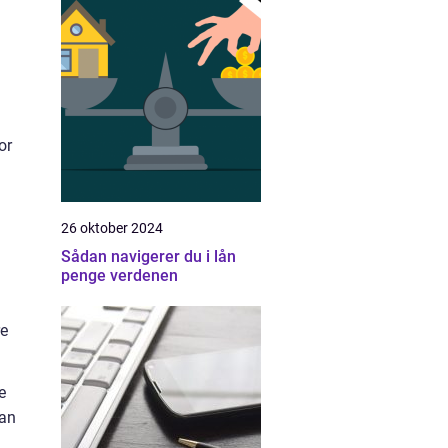
or
26 oktober 2024
Sådan navigerer du i lån
penge verdenen
re
e
kan