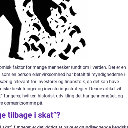
onomisk faktor for mange mennesker rundt om i verden. Det er en
 som en person eller virksomhed har betalt til myndighederne i
særlig relevant for investorer og finansfolk, da det kan have
iske beslutninger og investeringsstrategier. Denne artikel vil
” fungerer, hvilken historisk udvikling det har gennemgået, og
være opmærksomme på.
 tilbage i skat”?
 i skat” fungerer, er det vigtigt at have et grundlæggende kendsk