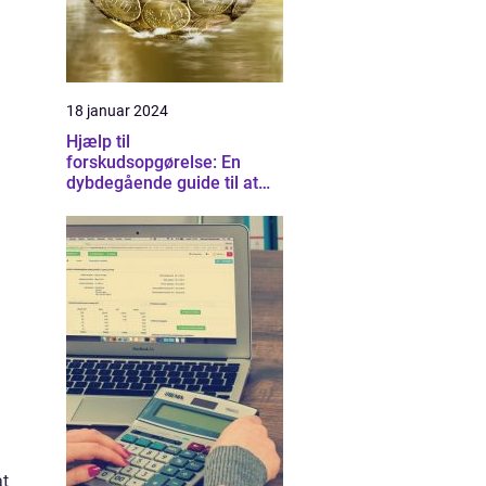
18 januar 2024
Hjælp til
forskudsopgørelse: En
dybdegående guide til at
forstå og optimere dine
skatteforhold
at