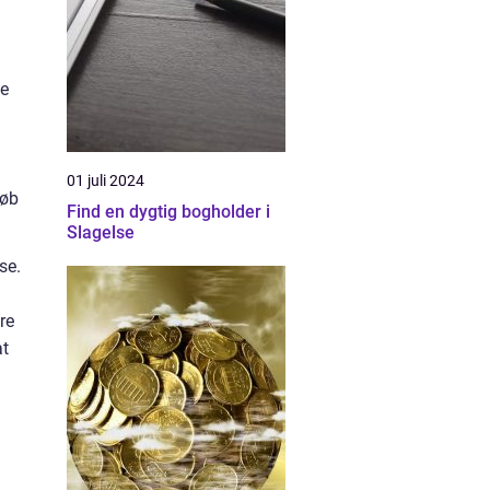
de
01 juli 2024
løb
Find en dygtig bogholder i
Slagelse
se.
re
at