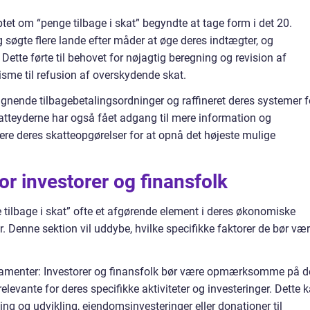
t om “penge tilbage i skat” begyndte at tage form i det 20.
søgte flere lande efter måder at øge deres indtægter, og
ette førte til behovet for nøjagtig beregning og revision af
isme til refusion af overskydende skat.
gnende tilbagebetalingsordninger og raffineret deres systemer f
atteyderne har også fået adgang til mere information og
re deres skatteopgørelser for at opnå det højeste mulige
or investorer og finansfolk
e tilbage i skat” ofte et afgørende element i deres økonomiske
. Denne sektion vil uddybe, hvilke specifikke faktorer de bør væ
itamenter: Investorer og finansfolk bør være opmærksomme på d
relevante for deres specifikke aktiviteter og investeringer. Dette 
ning og udvikling, ejendomsinvesteringer eller donationer til