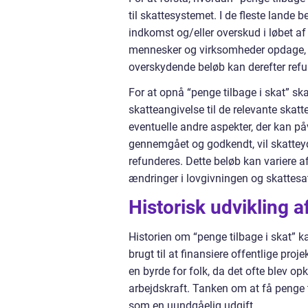
til skattesystemet. I de fleste lande
indkomst og/eller overskud i løbet af 
mennesker og virksomheder opdage, at 
overskydende beløb kan derefter refu
For at opnå “penge tilbage i skat” sk
skatteangivelse til de relevante ska
eventuelle andre aspekter, der kan på
gennemgået og godkendt, vil skattey
refunderes. Dette beløb kan variere a
ændringer i lovgivningen og skattesat
Historisk udvikling a
Historien om “penge tilbage i skat” k
brugt til at finansiere offentlige pro
en byrde for folk, da det ofte blev op
arbejdskraft. Tanken om at få penge 
som en uundgåelig udgift.