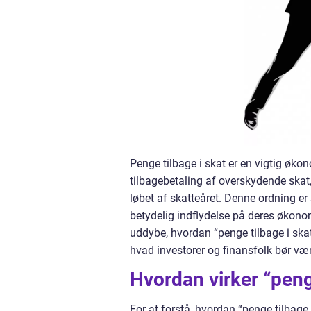
Penge tilbage i skat er en vigtig øk
tilbagebetaling af overskydende skat,
løbet af skatteåret. Denne ordning er 
betydelig indflydelse på deres økonom
uddybe, hvordan “penge tilbage i skat
hvad investorer og finansfolk bør 
Hvordan virker “penge
For at forstå, hvordan “penge tilbage