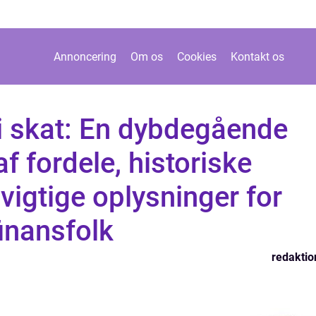
Annoncering
Om os
Cookies
Kontakt os
i skat: En dybdegående
f fordele, historiske
vigtige oplysninger for
finansfolk
redaktio