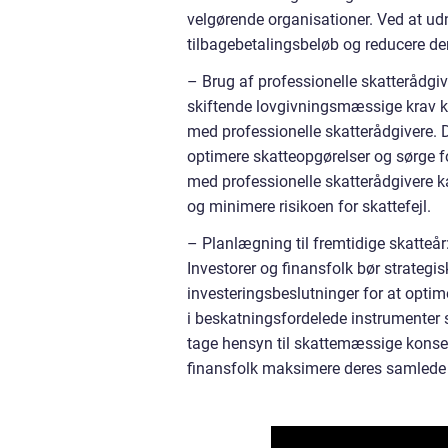
velgørende organisationer. Ved at udn
tilbagebetalingsbeløb og reducere d
– Brug af professionelle skatterådgi
skiftende lovgivningsmæssige krav k
med professionelle skatterådgivere. D
optimere skatteopgørelser og sørge f
med professionelle skatterådgivere k
og minimere risikoen for skattefejl.
– Planlægning til fremtidige skatteår
Investorer og finansfolk bør strateg
investeringsbeslutninger for at optim
i beskatningsfordelede instrumenter s
tage hensyn til skattemæssige konsek
finansfolk maksimere deres samlede 