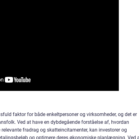
gsfuld faktor for både enkeltpersoner og virksomheder, og det er
inansfolk. Ved at have en dybdegående forståelse af, hvordan
 relevante fradrag og skatteincitamenter, kan investorer og
etalingsbeløb og optimere deres økonomiske planlægning. Ved 