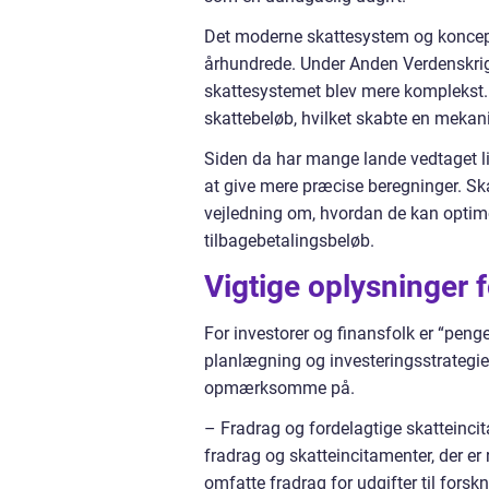
Det moderne skattesystem og koncepte
århundrede. Under Anden Verdenskrig 
skattesystemet blev mere komplekst. D
skattebeløb, hvilket skabte en mekan
Siden da har mange lande vedtaget li
at give mere præcise beregninger. Sk
vejledning om, hvordan de kan optime
tilbagebetalingsbeløb.
Vigtige oplysninger f
For investorer og finansfolk er “peng
planlægning og investeringsstrategier
opmærksomme på.
– Fradrag og fordelagtige skatteinc
fradrag og skatteincitamenter, der er 
omfatte fradrag for udgifter til forsk