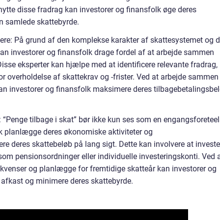
ytte disse fradrag kan investorer og finansfolk øge deres
en samlede skattebyrde.
vere: På grund af den komplekse karakter af skattesystemet og 
an investorer og finansfolk drage fordel af at arbejde sammen
isse eksperter kan hjælpe med at identificere relevante fradrag,
or overholdelse af skattekrav og -frister. Ved at arbejde sammen
an investorer og finansfolk maksimere deres tilbagebetalingsbe
: “Penge tilbage i skat” bør ikke kun ses som en engangsforeteel
isk planlægge deres økonomiske aktiviteter og
ere deres skattebeløb på lang sigt. Dette kan involvere at investe
om pensionsordninger eller individuelle investeringskonti. Ved 
venser og planlægge for fremtidige skatteår kan investorer og
afkast og minimere deres skattebyrde.