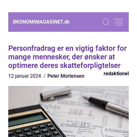
ØKONOMIMAGASINET.
dk
Personfradrag er en vigtig faktor for
mange mennesker, der ønsker at
optimere deres skatteforpligtelser
redaktionel
12 januar 2024
Peter Mortensen