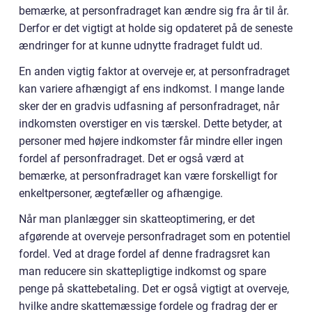
bemærke, at personfradraget kan ændre sig fra år til år.
Derfor er det vigtigt at holde sig opdateret på de seneste
ændringer for at kunne udnytte fradraget fuldt ud.
En anden vigtig faktor at overveje er, at personfradraget
kan variere afhængigt af ens indkomst. I mange lande
sker der en gradvis udfasning af personfradraget, når
indkomsten overstiger en vis tærskel. Dette betyder, at
personer med højere indkomster får mindre eller ingen
fordel af personfradraget. Det er også værd at
bemærke, at personfradraget kan være forskelligt for
enkeltpersoner, ægtefæller og afhængige.
Når man planlægger sin skatteoptimering, er det
afgørende at overveje personfradraget som en potentiel
fordel. Ved at drage fordel af denne fradragsret kan
man reducere sin skattepligtige indkomst og spare
penge på skattebetaling. Det er også vigtigt at overveje,
hvilke andre skattemæssige fordele og fradrag der er