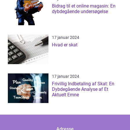
Bidrag til et online magasin: En
dybdegående undersøgelse
17 januar 2024
Hvad er skat
17 januar 2024
Frivillig Indbetaling af Skat: En
Dybdegående Analyse af Et
Aktuelt Emne
Adresse