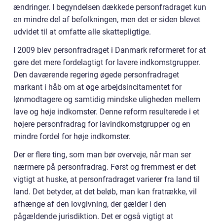
ændringer. I begyndelsen dækkede personfradraget kun
en mindre del af befolkningen, men det er siden blevet
udvidet til at omfatte alle skattepligtige.
I 2009 blev personfradraget i Danmark reformeret for at
gøre det mere fordelagtigt for lavere indkomstgrupper.
Den daværende regering øgede personfradraget
markant i håb om at øge arbejdsincitamentet for
lønmodtagere og samtidig mindske uligheden mellem
lave og høje indkomster. Denne reform resulterede i et
højere personfradrag for lavindkomstgrupper og en
mindre fordel for høje indkomster.
Der er flere ting, som man bør overveje, når man ser
nærmere på personfradrag. Først og fremmest er det
vigtigt at huske, at personfradraget varierer fra land til
land. Det betyder, at det beløb, man kan fratrække, vil
afhænge af den lovgivning, der gælder i den
pågældende jurisdiktion. Det er også vigtigt at