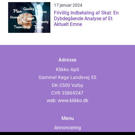
17 januar 2024
Frivillig Indbetaling af Skat: En
Dybdegående Analyse af Et
Aktuelt Emne
Adresse
web:
www.klikko.dk
Menu
Annoncering