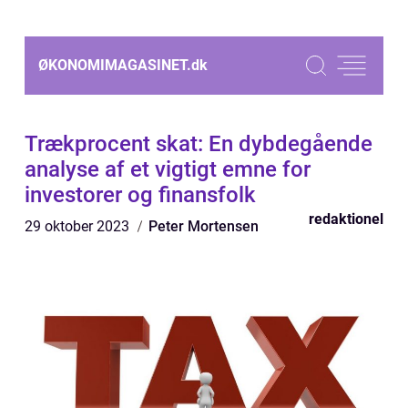
ØKONOMIMAGASINET.
dk
Trækprocent skat: En dybdegående
analyse af et vigtigt emne for
investorer og finansfolk
redaktionel
29 oktober 2023
Peter Mortensen